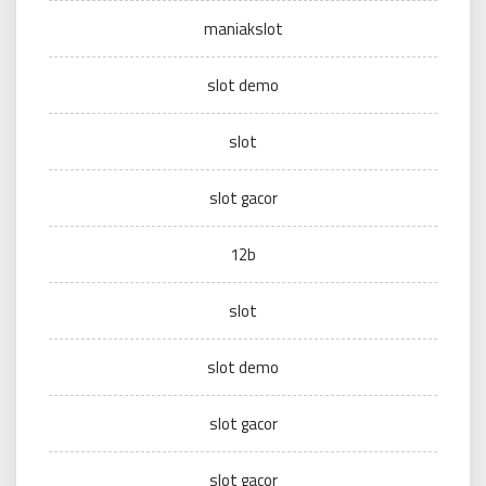
maniakslot
slot demo
slot
slot gacor
12b
slot
slot demo
slot gacor
slot gacor