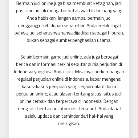
Bermain judi online juga bisa membuat ketagihan, jadi
pastikan untuk mengatur batas waktu dan uang yang
Anda habiskan. Jangan sampai bermain judi
mengganggu kehidupan sehari-hari Anda. Selalu ingat
bahwa judi seharusnya hanya dijadikan sebagai hiburan,
bukan sebagai sumber penghasilan utama.
Selain bermain game judi online, ada juga berbagai
berita dan informasi terkini seputar dunia perjudian di
Indonesia yang bisa Anda ikuti. Misalnya, perkembangan
regulasi perjudian online di Indonesia, kabar mengenai
kasus-kasus penipuan yang terjadi dalam dunia
perjudian online, atau ulasan tentang situs-situs judi
online terbaik dan terpercaya di Indonesia. Dengan
mengikuti berita dan informasi tersebut, Anda dapat
selalu update dan terhindar dari hal-hal yang
merugikan.