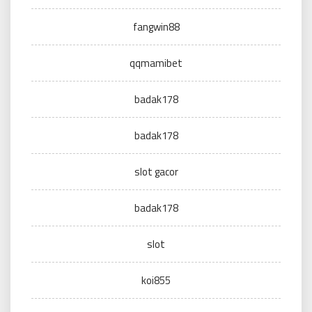
fangwin88
qqmamibet
badak178
badak178
slot gacor
badak178
slot
koi855