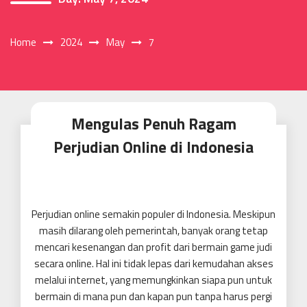
Home
2024
May
7
Mengulas Penuh Ragam
Perjudian Online di Indonesia
Perjudian online semakin populer di Indonesia. Meskipun
masih dilarang oleh pemerintah, banyak orang tetap
mencari kesenangan dan profit dari bermain game judi
secara online. Hal ini tidak lepas dari kemudahan akses
melalui internet, yang memungkinkan siapa pun untuk
bermain di mana pun dan kapan pun tanpa harus pergi