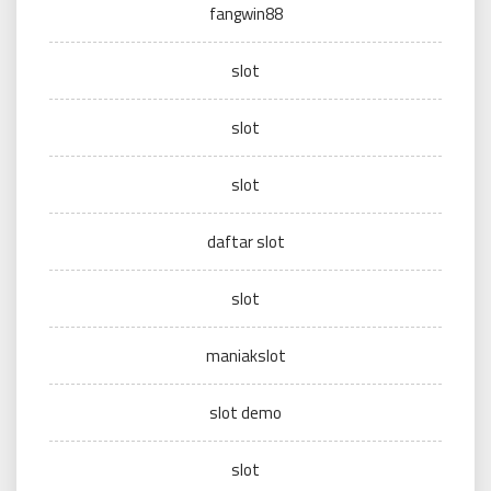
fangwin88
slot
slot
slot
daftar slot
slot
maniakslot
slot demo
slot