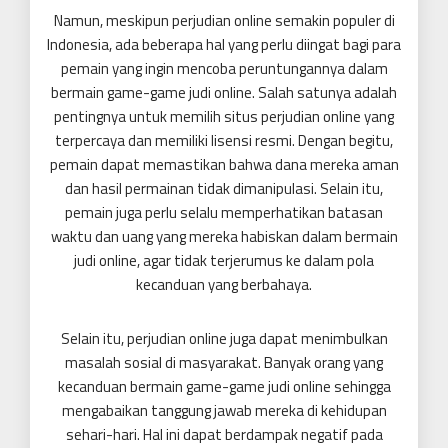
Namun, meskipun perjudian online semakin populer di
Indonesia, ada beberapa hal yang perlu diingat bagi para
pemain yang ingin mencoba peruntungannya dalam
bermain game-game judi online. Salah satunya adalah
pentingnya untuk memilih situs perjudian online yang
terpercaya dan memiliki lisensi resmi. Dengan begitu,
pemain dapat memastikan bahwa dana mereka aman
dan hasil permainan tidak dimanipulasi. Selain itu,
pemain juga perlu selalu memperhatikan batasan
waktu dan uang yang mereka habiskan dalam bermain
judi online, agar tidak terjerumus ke dalam pola
kecanduan yang berbahaya.
Selain itu, perjudian online juga dapat menimbulkan
masalah sosial di masyarakat. Banyak orang yang
kecanduan bermain game-game judi online sehingga
mengabaikan tanggung jawab mereka di kehidupan
sehari-hari. Hal ini dapat berdampak negatif pada