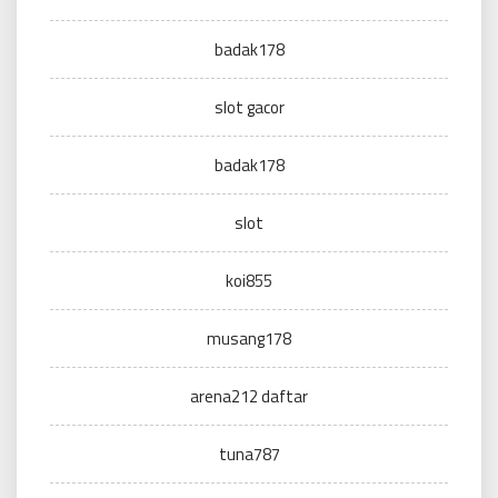
badak178
slot gacor
badak178
slot
koi855
musang178
arena212 daftar
tuna787