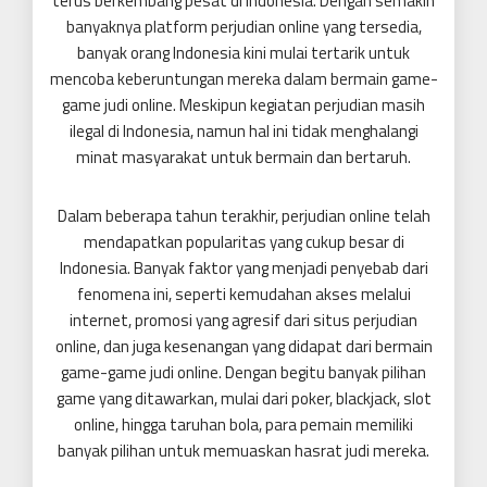
terus berkembang pesat di Indonesia. Dengan semakin
banyaknya platform perjudian online yang tersedia,
banyak orang Indonesia kini mulai tertarik untuk
mencoba keberuntungan mereka dalam bermain game-
game judi online. Meskipun kegiatan perjudian masih
ilegal di Indonesia, namun hal ini tidak menghalangi
minat masyarakat untuk bermain dan bertaruh.
Dalam beberapa tahun terakhir, perjudian online telah
mendapatkan popularitas yang cukup besar di
Indonesia. Banyak faktor yang menjadi penyebab dari
fenomena ini, seperti kemudahan akses melalui
internet, promosi yang agresif dari situs perjudian
online, dan juga kesenangan yang didapat dari bermain
game-game judi online. Dengan begitu banyak pilihan
game yang ditawarkan, mulai dari poker, blackjack, slot
online, hingga taruhan bola, para pemain memiliki
banyak pilihan untuk memuaskan hasrat judi mereka.