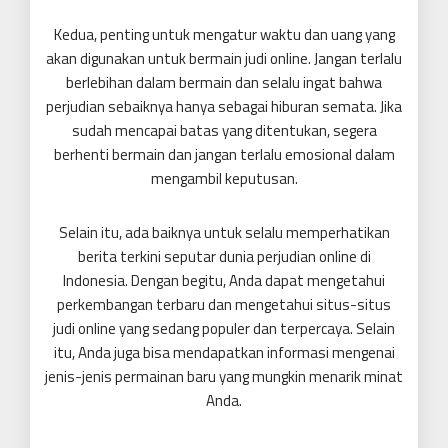
Kedua, penting untuk mengatur waktu dan uang yang
akan digunakan untuk bermain judi online. Jangan terlalu
berlebihan dalam bermain dan selalu ingat bahwa
perjudian sebaiknya hanya sebagai hiburan semata. Jika
sudah mencapai batas yang ditentukan, segera
berhenti bermain dan jangan terlalu emosional dalam
mengambil keputusan.
Selain itu, ada baiknya untuk selalu memperhatikan
berita terkini seputar dunia perjudian online di
Indonesia. Dengan begitu, Anda dapat mengetahui
perkembangan terbaru dan mengetahui situs-situs
judi online yang sedang populer dan terpercaya. Selain
itu, Anda juga bisa mendapatkan informasi mengenai
jenis-jenis permainan baru yang mungkin menarik minat
Anda.