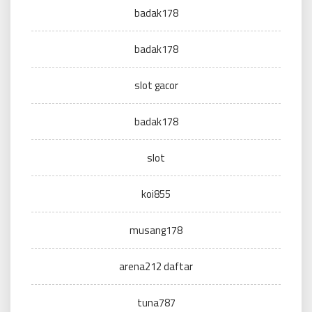
badak178
badak178
slot gacor
badak178
slot
koi855
musang178
arena212 daftar
tuna787