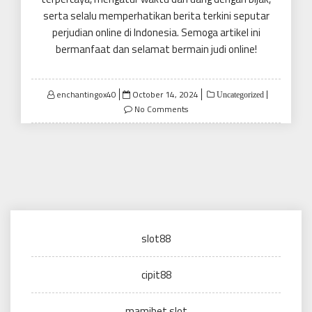
serta selalu memperhatikan berita terkini seputar
perjudian online di Indonesia. Semoga artikel ini
bermanfaat dan selamat bermain judi online!
Posted
enchantingox40
October 14, 2024
Uncategorized
on
No Comments
slot88
cipit88
mamibet slot