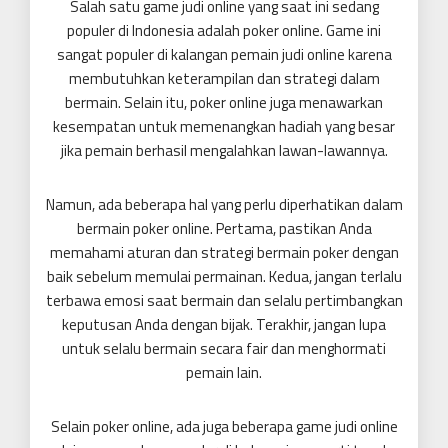
Salah satu game judi online yang saat ini sedang
populer di Indonesia adalah poker online. Game ini
sangat populer di kalangan pemain judi online karena
membutuhkan keterampilan dan strategi dalam
bermain. Selain itu, poker online juga menawarkan
kesempatan untuk memenangkan hadiah yang besar
jika pemain berhasil mengalahkan lawan-lawannya.
Namun, ada beberapa hal yang perlu diperhatikan dalam
bermain poker online. Pertama, pastikan Anda
memahami aturan dan strategi bermain poker dengan
baik sebelum memulai permainan. Kedua, jangan terlalu
terbawa emosi saat bermain dan selalu pertimbangkan
keputusan Anda dengan bijak. Terakhir, jangan lupa
untuk selalu bermain secara fair dan menghormati
pemain lain.
Selain poker online, ada juga beberapa game judi online