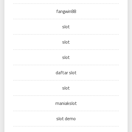
fangwin88
slot
slot
slot
daftar slot
slot
maniakslot
slot demo