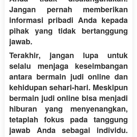
Jangan pernah memberikan
informasi pribadi Anda kepada
pihak yang tidak bertanggung
jawab.
Terakhir, jangan lupa untuk
selalu menjaga keseimbangan
antara bermain judi online dan
kehidupan sehari-hari. Meskipun
bermain judi online bisa menjadi
hiburan yang menyenangkan,
tetaplah fokus pada tanggung
jawab Anda sebagai individu.