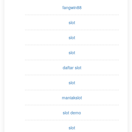
fangwin88
slot
slot
slot
daftar slot
slot
maniakslot
slot demo
slot