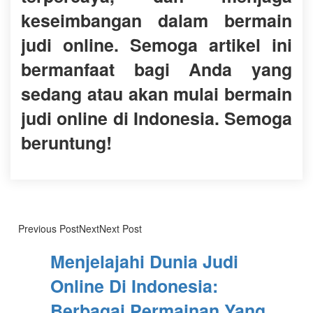
keseimbangan dalam bermain
judi online. Semoga artikel ini
bermanfaat bagi Anda yang
sedang atau akan mulai bermain
judi online di Indonesia. Semoga
beruntung!
Previous PostNextNext Post
Post
Menjelajahi Dunia Judi
Navigation
Online Di Indonesia:
Berbagai Permainan Yang