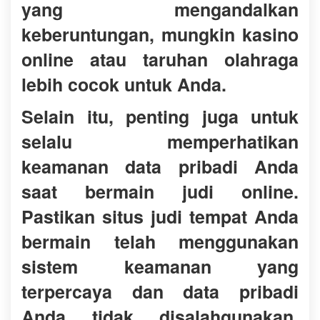
yang mengandalkan
keberuntungan, mungkin kasino
online atau taruhan olahraga
lebih cocok untuk Anda.
Selain itu, penting juga untuk
selalu memperhatikan
keamanan data pribadi Anda
saat bermain judi online.
Pastikan situs judi tempat Anda
bermain telah menggunakan
sistem keamanan yang
terpercaya dan data pribadi
Anda tidak disalahgunakan.