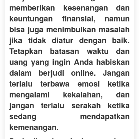
memberikan kesenangan dan
keuntungan finansial, namun
bisa juga menimbulkan masalah
jika tidak diatur dengan baik.
Tetapkan batasan waktu dan
uang yang ingin Anda habiskan
dalam berjudi online. Jangan
terlalu terbawa emosi ketika
mengalami kekalahan, dan
jangan terlalu serakah ketika
sedang mendapatkan
kemenangan.