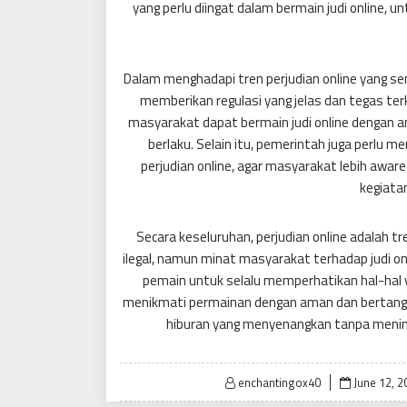
yang perlu diingat dalam bermain judi online, 
Dalam menghadapi tren perjudian online yang sem
memberikan regulasi yang jelas dan tegas terk
masyarakat dapat bermain judi online dengan 
berlaku. Selain itu, pemerintah juga perlu 
perjudian online, agar masyarakat lebih awar
kegiatan
Secara keseluruhan, perjudian online adalah t
ilegal, namun minat masyarakat terhadap judi onl
pemain untuk selalu memperhatikan hal-hal ya
menikmati permainan dengan aman dan bertanggu
hiburan yang menyenangkan tanpa menimb
Posted
enchantingox40
June 12, 2
on