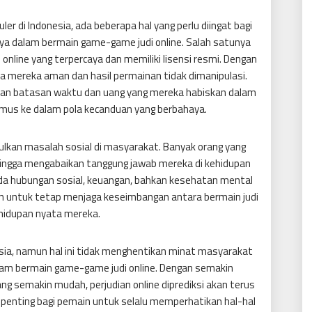
r di Indonesia, ada beberapa hal yang perlu diingat bagi
ya dalam bermain game-game judi online. Salah satunya
online yang terpercaya dan memiliki lisensi resmi. Dengan
 mereka aman dan hasil permainan tidak dimanipulasi.
tikan batasan waktu dan uang yang mereka habiskan dalam
erumus ke dalam pola kecanduan yang berbahaya.
bulkan masalah sosial di masyarakat. Banyak orang yang
ingga mengabaikan tanggung jawab mereka di kehidupan
pada hubungan sosial, keuangan, bahkan kesehatan mental
ain untuk tetap menjaga keseimbangan antara bermain judi
ehidupan nyata mereka.
nesia, namun hal ini tidak menghentikan minat masyarakat
am bermain game-game judi online. Dengan semakin
g semakin mudah, perjudian online diprediksi akan terus
, penting bagi pemain untuk selalu memperhatikan hal-hal