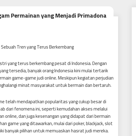
 Ragam Permainan yang Menjadi Primadona
ia: Sebuah Tren yang Terus Berkembang
ustri yang terus berkembang pesat di Indonesia. Dengan
ng tersedia, banyak orang Indonesia kini mulai tertarik
ain game-game judi online. Meskipun kegiatan perjudian
menghalangi minat masyarakat untuk bermain dan bertaruh.
ine telah mendapatkan popularitas yang cukup besar di
ab dari fenomena ini, seperti kemudahan akses melalui
dian online, dan juga kesenangan yang didapat dari bermain
han game yang ditawarkan, mulai dari poker, blackjack, slot
liki banyak pilihan untuk memuaskan hasrat judi mereka.