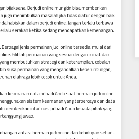
gan bijaksana. Berjudi online mungkin bisa memberikan
 juga menimbulkan masalah jika tidak diatur dengan baik.
a habiskan dalam berjudi online. Jangan terlalu terbawa
 terlalu serakah ketika sedang mendapatkan kemenangan.
 Berbagai jenis permainan judi online tersedia, mulai dari
 online. Pilihlah permainan yang sesuai dengan minat dan
n yang membutuhkan strategi dan keterampilan, cobalah
lebih suka permainan yang mengandalkan keberuntungan,
ruhan olahraga lebih cocok untuk Anda.
ikan keamanan data pribadi Anda saat bermain judi online.
h menggunakan sistem keamanan yang terpercaya dan data
nah memberikan informasi pribadi Anda kepada pihak yang
ertanggung jawab.
imbangan antara bermain judi online dan kehidupan sehari-