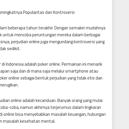
Meningkatnya Popularitas dan Kontroversi
 dalam beberapa tahun terakhir. Dengan semakin mudahnya
arik untuk mencoba peruntungan mereka dalam berbagai
tasnya, perjudian online juga mengundang kontroversi yang
dak sedikit.
r di Indonesia adalah poker online. Permainan ini menarik
kapan saja dan di mana saja melalui smartphone atau
r online sebagai bentuk perjudian yang tidak etis dan
merugikan.
dian online adalah kecanduan. Banyak orang yang mulai
coba-coba, namun akhirnya terjerumus dalam lingkaran
judi online bisa menyebabkan masalah keuangan, hubungan
dan masalah kesehatan mental.