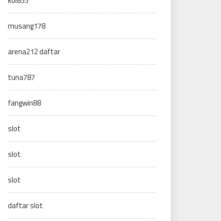
koi855
musang178
arena212 daftar
tuna787
fangwin88
slot
slot
slot
daftar slot