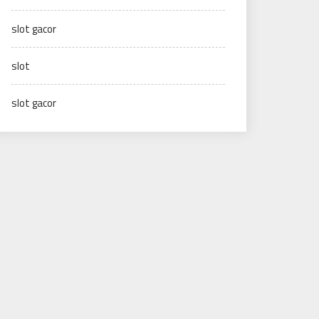
slot gacor
slot
slot gacor