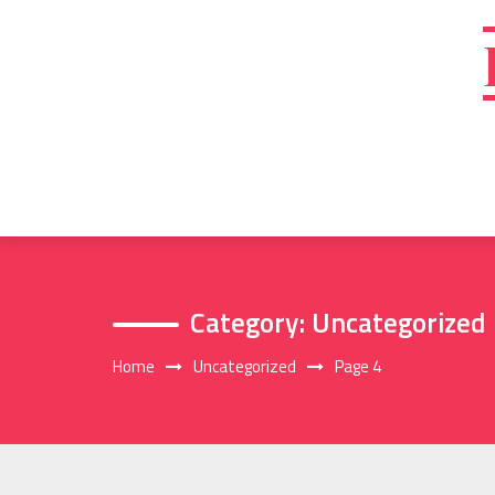
Skip
to
content
Category:
Uncategorized
Home
Uncategorized
Page 4